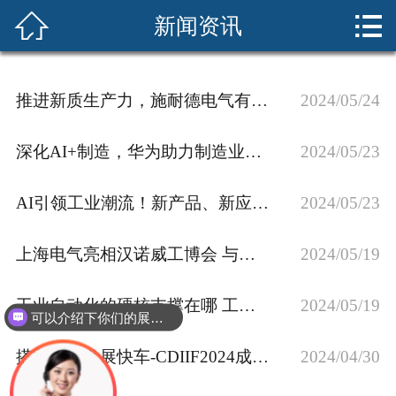



新闻资讯
首页
展会介绍
推进新质生产力，施耐德电气有创新“3+1”
2024/05/24
展商服务
深化AI+制造，华为助力制造业数智化转型跑出加速度
2024/05/23
新闻资讯
AI引领工业潮流！新产品、新应用集中亮相2024汉诺威工业博
2024/05/23
sciif华南展
上海电气亮相汉诺威工博会 与世界共享高质量发展
2024/05/19
cdiif成都展
现场回顾
工业自动化的硬核支撑在哪 工控领域创新方案的“百花齐放”
2024/05/19
可以介绍下你们的展会吗？
联系我们
搭乘四川发展快车-CDIIF2024成都国际工业博览会开幕，
2024/04/30
在线预定