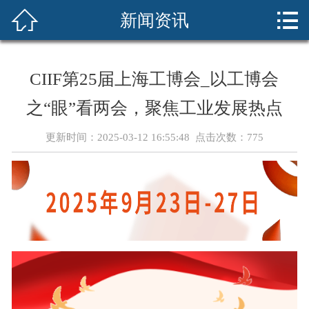



新闻资讯
首页
展会介绍
CIIF第25届上海工博会_以工博会
展商服务
之“眼”看两会，聚焦工业发展热点
新闻资讯
更新时间：2025-03-12 16:55:48 点击次数：
775
sciif华南展
cdiif成都展
现场回顾
联系我们
在线预定