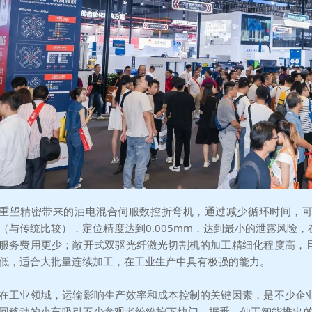
重望精密带来的油电混合伺服数控折弯机，通过减少循环时间，可以
（与传统比较），定位精度达到0.005mm，达到最小的泄露风险
服务费用更少；敞开式双驱光纤激光切割机的加工精细化程度高，
低，适合大批量连续加工，在工业生产中具有极强的能力。
在工业领域，运输影响生产效率和成本控制的关键因素，是不少企
回移动的小车吸引不少参观者纷纷按下快门。据悉，仙工智能推出的堆高