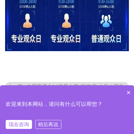
上一篇 : 中国工博会RS机器人展“科技感”十足！国内外“机器人军团”同台炫技
×
下一篇: 开拓未来工厂：CIIF2024上海工博会IAS七大专区揭秘智造蓝图
欢迎来到本网站，请问有什么可以帮您？
返回列表




现在咨询
稍后再说
首页
电话
短信
分享