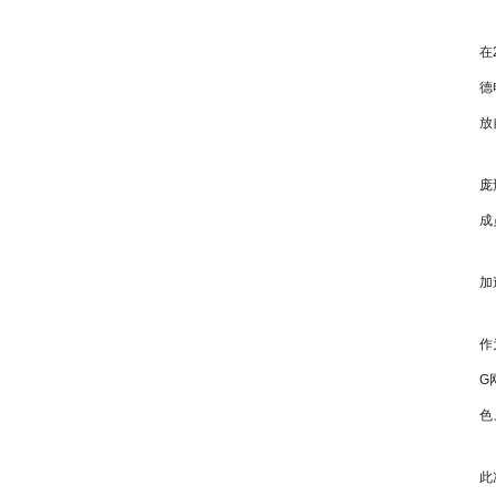
在
德
放
庞
成
加
作
G
色
此