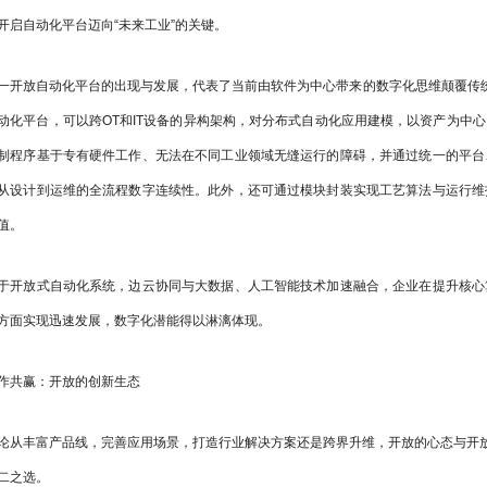
开启自动化平台迈向“未来工业”的关键。
一开放自动化平台的出现与发展，代表了当前由软件为中心带来的数字化思维颠覆传统自动
动化平台，可以跨OT和IT设备的异构架构，对分布式自动化应用建模，以资产为中
制程序基于专有硬件工作、无法在不同工业领域无缝运行的障碍，并通过统一的平台
从设计到运维的全流程数字连续性。此外，还可通过模块封装实现工艺算法与运行维
值。
于开放式自动化系统，边云协同与大数据、人工智能技术加速融合，企业在提升核心
方面实现迅速发展，数字化潜能得以淋漓体现。
作共赢：开放的创新生态
论从丰富产品线，完善应用场景，打造行业解决方案还是跨界升维，开放的心态与开放
二之选。