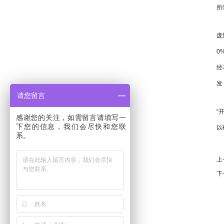
所
庞
0
经
发
请您留言
“
感谢您的关注，如需留言请填写一
下您的信息，我们会尽快和您联
以
系。
上
下