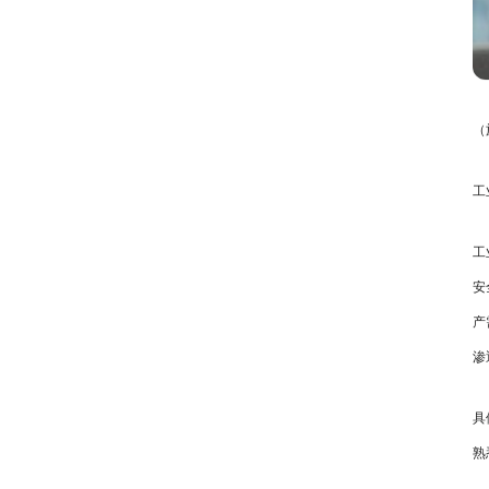
（
工
工
安
产
渗
具
熟