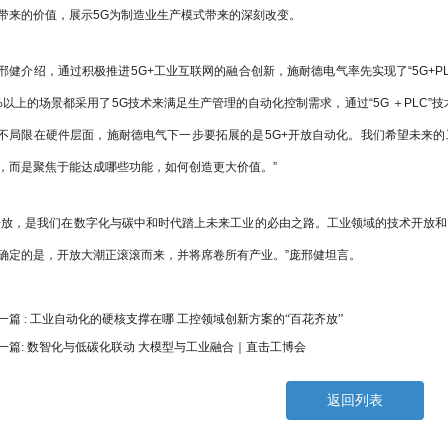
带来的价值，展示5G为制造业生产模式带来的深刻改变。
邢健介绍，通过积极推进5G+工业互联网的融合创新，施耐德电气率先实现了“5G+P
%以上的场景都采用了5G技术来满足生产管理的自动化控制需求，通过“5G ＋PLC
不局限在硬件层面，施耐德电气下一步要拓展的是5G+开放自动化。我们希望未来
，而是聚焦于能达成哪些功能，如何创造更大价值。”
开放，是我们在数字化与碳中和时代踏上未来工业的必由之路。工业领域的技术开放
确定的是，开放大潮正滚滚而来，并将席卷所有产业。”庞邢健坦言。
一篇 : 工业自动化的硬核支撑在哪 工控领域创新方案的“百花齐放”
一篇: 数智化与低碳化联动 大模型与工业融合｜直击工博会
返回列表