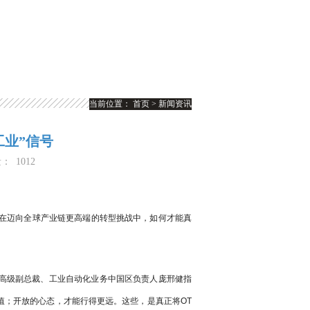
当前位置：
首页
>
新闻资讯
工业”信号
量：
1012
在迈向全球产业链更高端的转型挑战中，如何才能真
电气高级副总裁、工业自动化业务中国区负责人庞邢健指
值；开放的心态，才能行得更远。这些，是真正将OT