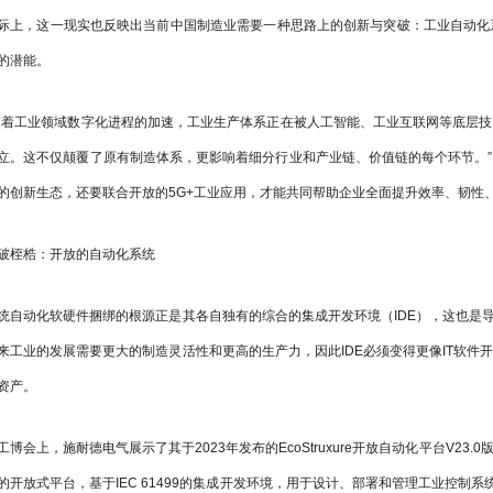
际上，这一现实也反映出当前中国制造业需要一种思路上的创新与突破：工业自动化系统
的潜能。
随着工业领域数字化进程的加速，工业生产体系正在被人工智能、工业互联网等底层
立。这不仅颠覆了原有制造体系，更影响着细分行业和产业链、价值链的每个环节。
的创新生态，还要联合开放的5G+工业应用，才能共同帮助企业全面提升效率、韧性
破桎梏：开放的自动化系统
统自动化软硬件捆绑的根源正是其各自独有的综合的集成开发环境（IDE），这也是导
来工业的发展需要更大的制造灵活性和更高的生产力，因此IDE必须变得更像IT软件
资产。
工博会上，施耐德电气展示了其于2023年发布的EcoStruxure开放自动化平台V2
的开放式平台，基于IEC 61499的集成开发环境，用于设计、部署和管理工业控制