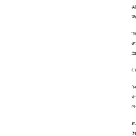
实
望
“
建
放
打
传
未
的
在
体