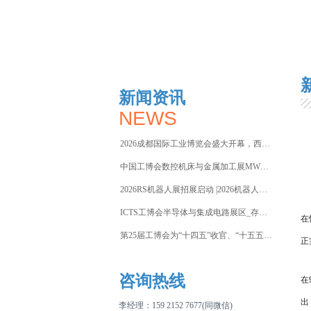
新闻资讯
NEWS
2026成都国际工业博览会盛大开幕，西部智造“向绿向智”加速
中国工博会数控机床与金属加工展MWCS2026焕新而来，收官
2026RS机器人展招展启动 |2026机器人行业风向在哪？
ICTS工博会半导体与集成电路展区_存储芯片荒再升级，破局关
在
第25届工博会为“十四五”收官、“十五五”谋篇落下新型工业化
正
咨询热线
在
出
李经理：
159 2152 7677(同微信)