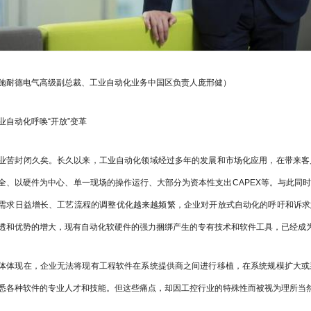
施耐德电气高级副总裁、工业自动化业务中国区负责人庞邢健）
业自动化呼唤“开放”变革
业苦封闭久矣。长久以来，工业自动化领域经过多年的发展和市场化应用，在带来客
全、以硬件为中心、单一现场的操作运行、大部分为资本性支出CAPEX等。与此同
需求日益增长、工艺流程的调整优化越来越频繁，企业对开放式自动化的呼吁和诉求
透和优势的增大，现有自动化软硬件的强力捆绑产生的专有技术和软件工具，已经成为未
体体现在，企业无法将现有工程软件在系统提供商之间进行移植，在系统规模扩大或
悉各种软件的专业人才和技能。但这些痛点，却因工控行业的特殊性而被视为理所当