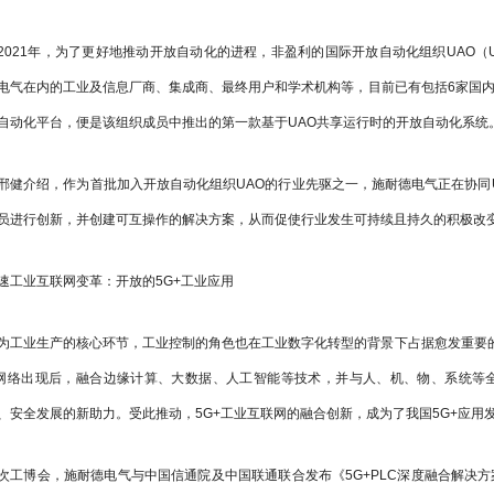
2021年，为了更好地推动开放自动化的进程，非盈利的国际开放自动化组织UAO（Univer
电气在内的工业及信息厂商、集成商、最终用户和学术机构等，目前已有包括6家国内机构在内
自动化平台，便是该组织成员中推出的第一款基于UAO共享运行时的开放自动化系统
邢健介绍，作为首批加入开放自动化组织UAO的行业先驱之一，施耐德电气正在协同
员进行创新，并创建可互操作的解决方案，从而促使行业发生可持续且持久的积极改
速工业互联网变革：开放的5G+工业应用
为工业生产的核心环节，工业控制的角色也在工业数字化转型的背景下占据愈发重要
网络出现后，融合边缘计算、大数据、人工智能等技术，并与人、机、物、系统等
、安全发展的新助力。受此推动，5G+工业互联网的融合创新，成为了我国5G+应用
次工博会，施耐德电气与中国信通院及中国联通联合发布《5G+PLC深度融合解决方